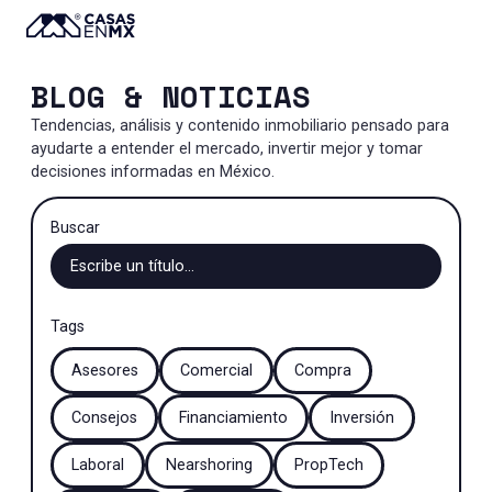
BLOG & NOTICIAS
Tendencias, análisis y contenido inmobiliario pensado para
ayudarte a entender el mercado, invertir mejor y tomar
decisiones informadas en México.
Buscar
Tags
Asesores
Comercial
Compra
Consejos
Financiamiento
Inversión
Laboral
Nearshoring
PropTech