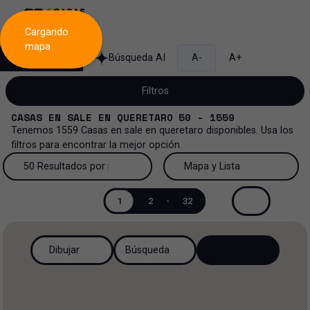
Cargando
mapa
Búsqueda
Búsqueda AI
A-
A+
Filtros
CASAS
EN
SALE
EN
QUERETARO
50 - 1559
Tenemos
1559
Casas
en
sale
en
queretaro
disponibles. Usa los
filtros para encontrar la mejor opción.
Venta
50 Resultados por página
Mapa y Lista
Casa
Venta y renta
50 Resultados por página
Mapa y Lista
1
2
-
32
Todos los tipos de propiedad
Más Filtros
0
Renta
100 Resultados por página
Ver mapa
Dibujar
Búsqueda
Casa loft
Venta
200 Resultados por página
Ver lista
Casa