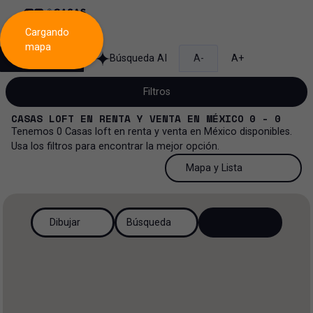
Cargando
mapa
Búsqueda
Búsqueda AI
A-
A+
Filtros
CASAS LOFT
EN
RENTA Y VENTA
EN
MÉXICO
0 - 0
Tenemos
0
Casas loft
en
renta y venta
en
México
disponibles.
Usa los filtros para encontrar la mejor opción.
Venta y renta...
50 Resultados por página
Mapa y Lista
Casa loft
Venta y renta
50 Resultados por página
Mapa y Lista
Todos los tipos de propiedad
Dibujar
Búsqueda
Más Filtros
3
Renta
100 Resultados por página
Ver mapa
Casa
Venta
200 Resultados por página
Ver lista
Casa en privada