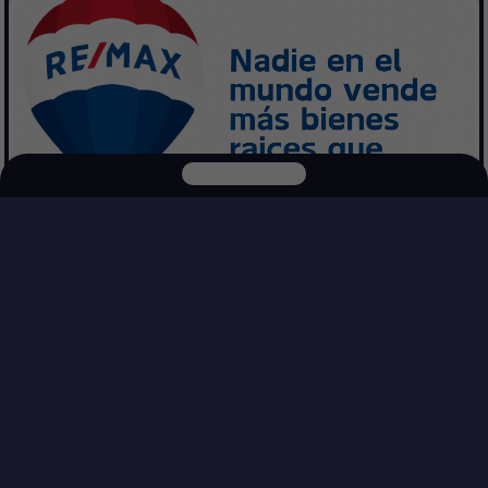
Explora nuestras otras plataformas
PREGUNTAS FRECUENTES
DepasEnMex
NetMex
Respuestas rápidas sobre cómo buscar, filtrar y usar el mapa para
encontrar inmuebles más rápido.
BUSCAR
BÚSQUEDA Y FILTROS
Comprar
Rentar
¿Cómo busco un inmueble más rápido?