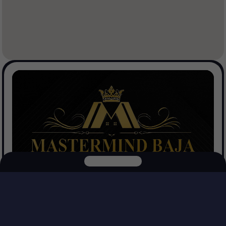
Mastermind Baja Realtors
Explora nuestras otras plataformas
Ver Propiedades