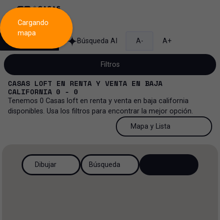
Cargando
mapa
Búsqueda
Búsqueda AI
A-
A+
Filtros
CASAS LOFT
EN
RENTA Y VENTA
EN
BAJA
CALIFORNIA
0 - 0
Tenemos
0
Casas loft
en
renta y venta
en
baja california
disponibles. Usa los filtros para encontrar la mejor opción.
Venta y renta...
50 Resultados por página
Mapa y Lista
Casa loft
Venta y renta
50 Resultados por página
Mapa y Lista
Todos los tipos de propiedad
Más Filtros
0
Renta
Dibujar
Búsqueda
100 Resultados por página
Ver mapa
Casa
Venta
200 Resultados por página
Ver lista
Casa en privada