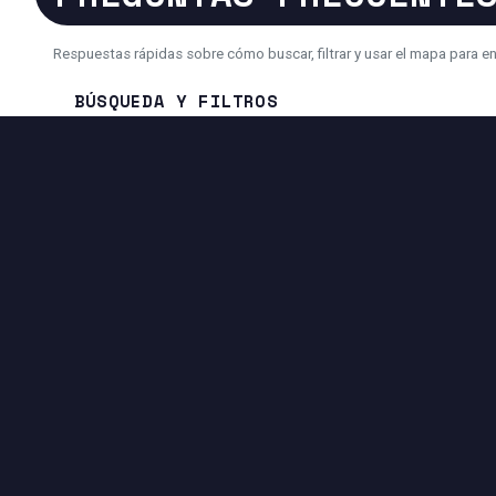
Respuestas rápidas sobre cómo buscar, filtrar y usar el mapa para e
BÚSQUEDA Y FILTROS
¿Cómo busco un inmueble más rápido?
¿Por qué a veces veo menos resultados de lo esperado?
¿Puedo usar la búsqueda con IA en lugar de filtros?
HERRAMIENTAS DISPONIBLES EN ESTA PÁGI
EXPERIENCIA DE BÚSQUEDA
Filtros avanzados por precio, superficie, ciudad, dirección y
más.
Vista Mapa + Lista para comparar ubicaciones e inmuebles
rápidamente.
Controles de paginación para navegar los resultados