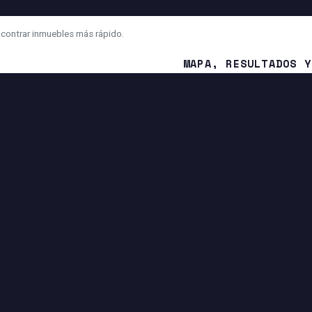
ncontrar inmuebles más rápido.
MAPA, RESULTADOS Y
¿Cuál es la diferencia entre 
¿Por qué el mapa se mueve 
¿Cómo contacto al asesor o a
NA
IA Y FUNCIONES INTELIGENTES
Búsqueda con IA para convertir tu mensaje en filtros.
Sugerencias para mejorar o ampliar tu búsqueda.
Entrada por voz si tu navegador lo permite.