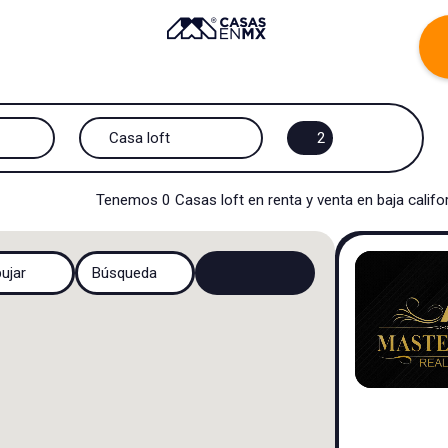
Casa loft
2
Todos los tipos de propiedad
Tenemos
0
Casas loft
en
renta y venta
en
baja califo
Casa
bujar
Búsqueda
Casa en privada
Casa en fraccionamiento
Casa en cerrada
Casa campestre