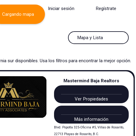
Iniciar sesión
Regístrate
Cargando mapa
50 Resultados por página
Mapa y Lista
50 Resultados por página
Mapa y Lista
rnia sur
disponibles. Usa los filtros para encontrar la mejor opción.
100 Resultados por página
Ver mapa
200 Resultados por página
Ver lista
Mastermind Baja Realtors
Ver Propiedades
Más información
Blvd. Popotla 325-Oficina #5, Villas de Rosarito,
22713 Playas de Rosarito, B.C.