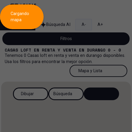
Cargando
mapa
Búsqueda
Búsqueda AI
A-
A+
Filtros
CASAS LOFT
EN
RENTA Y VENTA
EN
DURANGO
0 - 0
Tenemos
0
Casas loft
en
renta y venta
en
durango
disponibles.
Usa los filtros para encontrar la mejor opción.
Venta y renta...
50 Resultados por página
Mapa y Lista
Casa loft
Venta y renta
50 Resultados por página
Mapa y Lista
Todos los tipos de propiedad
Dibujar
Búsqueda
Más Filtros
2
Renta
100 Resultados por página
Ver mapa
Casa
Venta
200 Resultados por página
Ver lista
Casa en privada