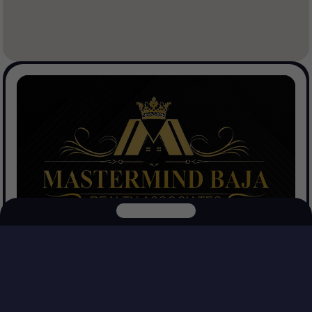
Mastermind Baja Realtors
Ver Propiedades
Explora nuestras otras plataformas