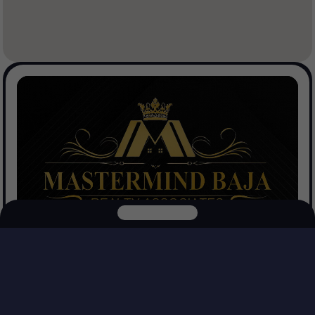
Mastermind Baja Realtors
Ver Propiedades
Explora nuestras otras plataformas