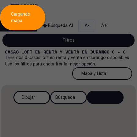
Cargando
mapa
Búsqueda
Búsqueda AI
A-
A+
Filtros
CASAS LOFT
EN
RENTA Y VENTA
EN
DURANGO
0 - 0
Tenemos
0
Casas loft
en
renta y venta
en
durango
disponibles.
Usa los filtros para encontrar la mejor opción.
Venta y renta...
50 Resultados por página
Mapa y Lista
Casa loft
Venta y renta
50 Resultados por página
Mapa y Lista
Todos los tipos de propiedad
Dibujar
Búsqueda
Más Filtros
2
Renta
100 Resultados por página
Ver mapa
Casa
Venta
200 Resultados por página
Ver lista
Casa en privada