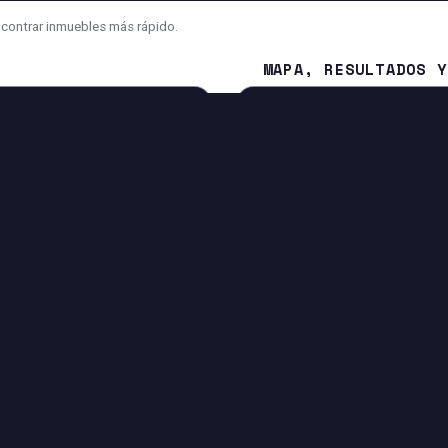
ncontrar inmuebles más rápido.
MAPA, RESULTADOS Y
¿Cuál es la diferencia entre 
¿Por qué el mapa se mueve 
¿Cómo contacto al asesor o a
NA
IA Y FUNCIONES INTELIGENTES
Búsqueda con IA para convertir tu mensaje en filtros.
Sugerencias para mejorar o ampliar tu búsqueda.
Entrada por voz si tu navegador lo permite.