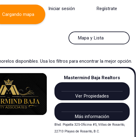
Iniciar sesión
Regístrate
Cargando mapa
50 Resultados por página
Mapa y Lista
50 Resultados por página
Mapa y Lista
orelos
disponibles. Usa los filtros para encontrar la mejor opción.
100 Resultados por página
Ver mapa
Mastermind Baja Realtors
200 Resultados por página
Ver lista
Ver Propiedades
Más información
Blvd. Popotla 325-Oficina #5, Villas de Rosarito,
22713 Playas de Rosarito, B.C.