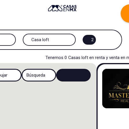
Casa loft
2
Todos los tipos de propiedad
Tenemos
0
Casas loft
en
renta y venta
en
m
Casa
bujar
Búsqueda
Casa en privada
Casa en fraccionamiento
Casa en cerrada
Casa campestre