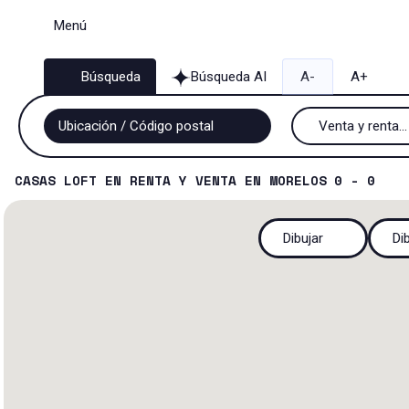
Menú
Búsqueda
Búsqueda AI
A-
A+
Venta y renta...
Venta y renta
CASAS LOFT
EN
RENTA Y VENTA
EN
MORELOS
0 - 0
Renta
Dibujar
Di
Venta