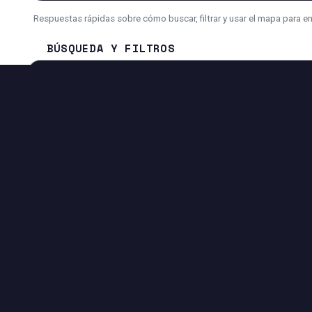
Respuestas rápidas sobre cómo buscar, filtrar y usar el mapa para e
BÚSQUEDA Y FILTROS
¿Cómo busco un inmueble más rápido?
¿Por qué a veces veo menos resultados de lo esperado?
¿Puedo usar la búsqueda con IA en lugar de filtros?
HERRAMIENTAS DISPONIBLES EN ESTA PÁGI
EXPERIENCIA DE BÚSQUEDA
Filtros avanzados por precio, superficie, ciudad, dirección y
más.
Vista Mapa + Lista para comparar ubicaciones e inmuebles
rápidamente.
Controles de paginación para navegar los resultados
fácilmente.