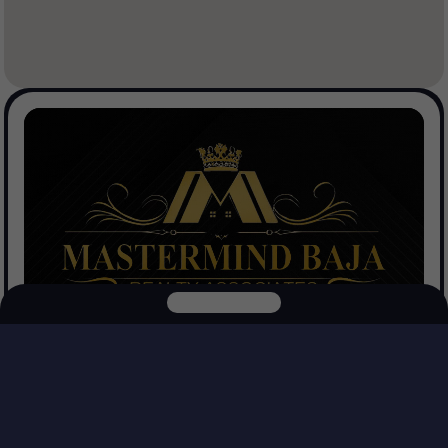
Mastermind Baja Realtors
Ver Propiedades
Explora nuestras otras plataformas