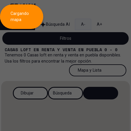
Cargando
mapa
Búsqueda
Búsqueda AI
A-
A+
Filtros
CASAS LOFT
EN
RENTA Y VENTA
EN
PUEBLA
0 - 0
Tenemos
0
Casas loft
en
renta y venta
en
puebla
disponibles.
Usa los filtros para encontrar la mejor opción.
Venta y renta...
50 Resultados por página
Mapa y Lista
Casa loft
Venta y renta
50 Resultados por página
Mapa y Lista
Todos los tipos de propiedad
Dibujar
Búsqueda
Más Filtros
0
Renta
100 Resultados por página
Ver mapa
Casa
Venta
200 Resultados por página
Ver lista
Casa en privada