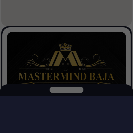
Mastermind Baja Realtors
Ver Propiedades
Explora nuestras otras plataformas