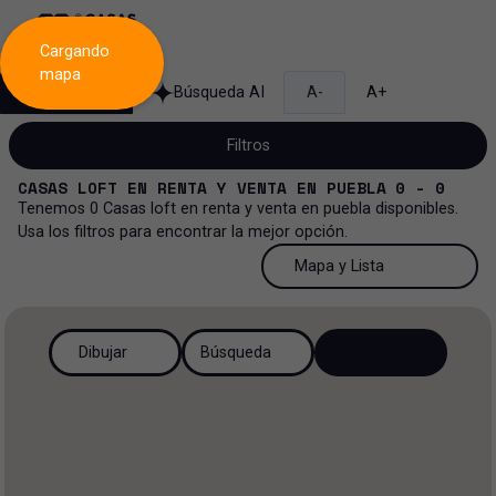
Cargando
mapa
Búsqueda
Búsqueda AI
A-
A+
Filtros
CASAS LOFT
EN
RENTA Y VENTA
EN
PUEBLA
0 - 0
Tenemos
0
Casas loft
en
renta y venta
en
puebla
disponibles.
Usa los filtros para encontrar la mejor opción.
Venta y renta...
50 Resultados por página
Mapa y Lista
Casa loft
Venta y renta
50 Resultados por página
Mapa y Lista
Todos los tipos de propiedad
Dibujar
Búsqueda
Más Filtros
2
Renta
100 Resultados por página
Ver mapa
Casa
Venta
200 Resultados por página
Ver lista
Casa en privada