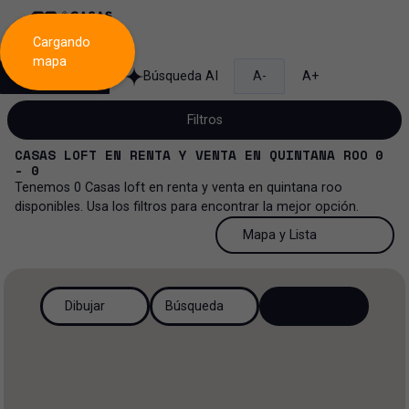
Cargando
mapa
Búsqueda
Búsqueda AI
A-
A+
Filtros
CASAS LOFT
EN
RENTA Y VENTA
EN
QUINTANA ROO
0
- 0
Tenemos
0
Casas loft
en
renta y venta
en
quintana roo
disponibles. Usa los filtros para encontrar la mejor opción.
Venta y renta...
50 Resultados por página
Mapa y Lista
Casa loft
Venta y renta
50 Resultados por página
Mapa y Lista
Todos los tipos de propiedad
Más Filtros
2
Renta
Dibujar
Búsqueda
100 Resultados por página
Ver mapa
Casa
Venta
200 Resultados por página
Ver lista
Casa en privada