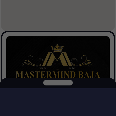
Mastermind Baja Realtors
Explora nuestras otras plataformas
Ver Propiedades