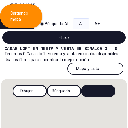
Cargando
mapa
Búsqueda
Búsqueda AI
A-
A+
Filtros
CASAS LOFT
EN
RENTA Y VENTA
EN
SINALOA
0 - 0
Tenemos
0
Casas loft
en
renta y venta
en
sinaloa
disponibles.
Usa los filtros para encontrar la mejor opción.
Venta y renta...
50 Resultados por página
Mapa y Lista
Casa loft
Venta y renta
50 Resultados por página
Mapa y Lista
Todos los tipos de propiedad
Dibujar
Búsqueda
Más Filtros
2
Renta
100 Resultados por página
Ver mapa
Casa loft
Venta
200 Resultados por página
Ver lista
Casa