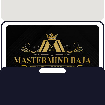
Mastermind Baja Realtors
Ver Propiedades
Explora nuestras otras plataformas