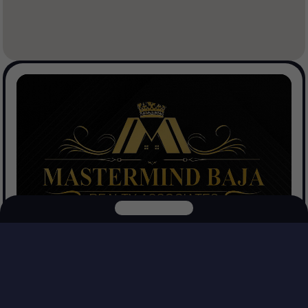
Mastermind Baja Realtors
Ver Propiedades
Explora nuestras otras plataformas