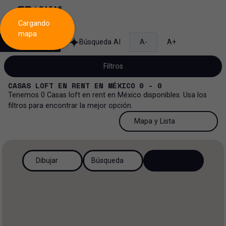
Cargando
mapa
Búsqueda
Búsqueda AI
A-
A+
Filtros
CASAS LOFT
EN
RENT
EN
MÉXICO
0 - 0
Tenemos
0
Casas loft
en
rent
en
México
disponibles. Usa los
filtros para encontrar la mejor opción.
Renta
50 Resultados por página
Mapa y Lista
Casa loft
Venta y renta
50 Resultados por página
Mapa y Lista
Todos los tipos de propiedad
Dibujar
Búsqueda
Más Filtros
3
Renta
100 Resultados por página
Ver mapa
Casa loft
Venta
200 Resultados por página
Ver lista
Casa