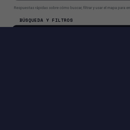
Respuestas rápidas sobre cómo buscar, filtrar y usar el mapa para e
BÚSQUEDA Y FILTROS
¿Cómo busco un inmueble más rápido?
¿Por qué a veces veo menos resultados de lo esperado?
¿Puedo usar la búsqueda con IA en lugar de filtros?
HERRAMIENTAS DISPONIBLES EN ESTA PÁGI
EXPERIENCIA DE BÚSQUEDA
Filtros avanzados por precio, superficie, ciudad, dirección y
más.
Vista Mapa + Lista para comparar ubicaciones e inmuebles
rápidamente.
Controles de paginación para navegar los resultados
fácilmente.