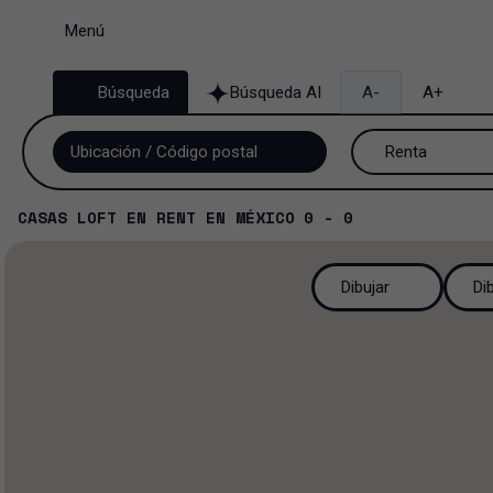
Menú
Búsqueda
Búsqueda AI
A-
A+
Renta
Venta y renta
CASAS LOFT
EN
RENT
EN
MÉXICO
0 - 0
Renta
Dibujar
Di
Venta