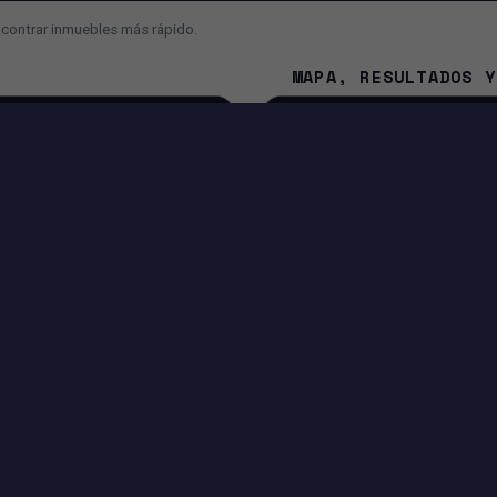
ncontrar inmuebles más rápido.
MAPA, RESULTADOS Y
¿Cuál es la diferencia entre 
¿Por qué el mapa se mueve 
¿Cómo contacto al asesor o a
NA
IA Y FUNCIONES INTELIGENTES
Búsqueda con IA para convertir tu mensaje en filtros.
Sugerencias para mejorar o ampliar tu búsqueda.
Entrada por voz si tu navegador lo permite.