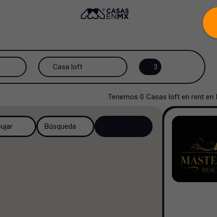
Casa loft
3
Todos los tipos de propiedad
Tenemos
0
Casas loft
en
rent
en
Casa
bujar
Búsqueda
Casa en privada
Casa en fraccionamiento
Casa en cerrada
Casa campestre