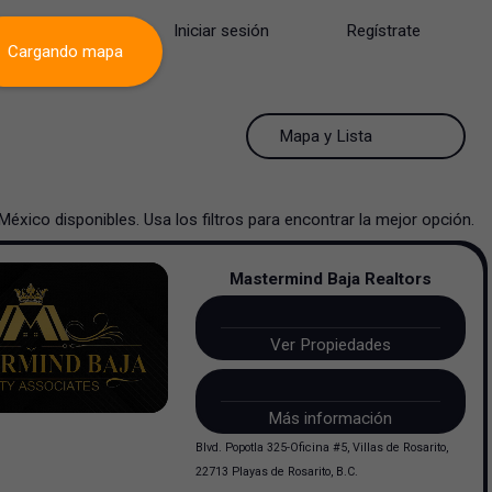
Iniciar sesión
Regístrate
Cargando mapa
50 Resultados por página
Mapa y Lista
50 Resultados por página
Mapa y Lista
México
disponibles. Usa los filtros para encontrar la mejor opción.
100 Resultados por página
Ver mapa
Mastermind Baja Realtors
200 Resultados por página
Ver lista
Ver Propiedades
Más información
Blvd. Popotla 325-Oficina #5, Villas de Rosarito,
22713 Playas de Rosarito, B.C.