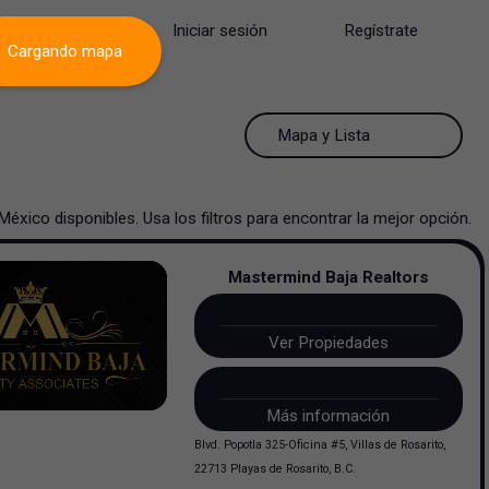
Iniciar sesión
Regístrate
Cargando mapa
50 Resultados por página
Mapa y Lista
50 Resultados por página
Mapa y Lista
México
disponibles. Usa los filtros para encontrar la mejor opción.
100 Resultados por página
Ver mapa
Mastermind Baja Realtors
200 Resultados por página
Ver lista
Ver Propiedades
Más información
Blvd. Popotla 325-Oficina #5, Villas de Rosarito,
22713 Playas de Rosarito, B.C.