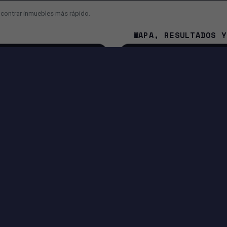
ncontrar inmuebles más rápido.
MAPA, RESULTADOS Y
¿Cuál es la diferencia entre 
¿Por qué el mapa se mueve 
¿Cómo contacto al asesor o a
NA
IA Y FUNCIONES INTELIGENTES
Búsqueda con IA para convertir tu mensaje en filtros.
Sugerencias para mejorar o ampliar tu búsqueda.
Entrada por voz si tu navegador lo permite.