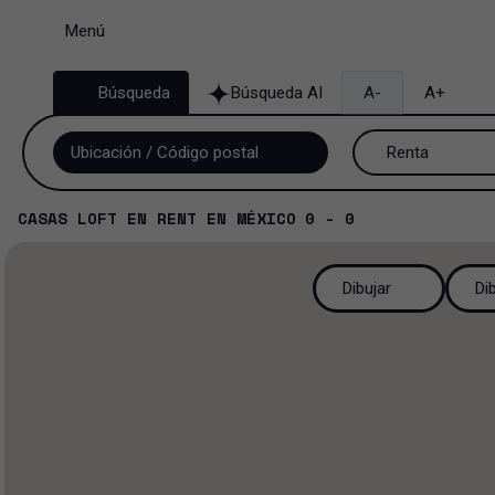
Menú
Búsqueda
Búsqueda AI
A-
A+
Renta
Venta y renta
CASAS LOFT
EN
RENT
EN
MÉXICO
0 - 0
Renta
Dibujar
Di
Venta