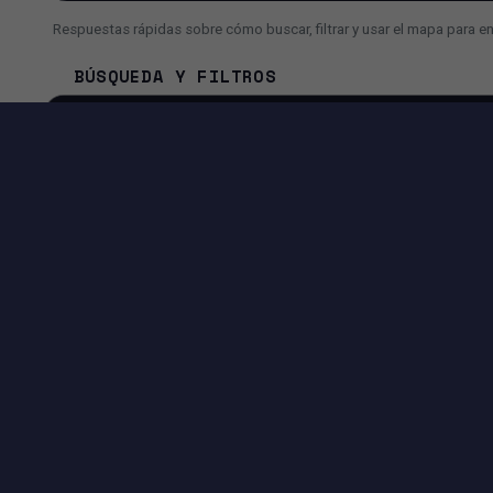
Respuestas rápidas sobre cómo buscar, filtrar y usar el mapa para e
BÚSQUEDA Y FILTROS
¿Cómo busco un inmueble más rápido?
¿Por qué a veces veo menos resultados de lo esperado?
¿Puedo usar la búsqueda con IA en lugar de filtros?
HERRAMIENTAS DISPONIBLES EN ESTA PÁGI
EXPERIENCIA DE BÚSQUEDA
Filtros avanzados por precio, superficie, ciudad, dirección y
más.
Vista Mapa + Lista para comparar ubicaciones e inmuebles
rápidamente.
Controles de paginación para navegar los resultados
fácilmente.