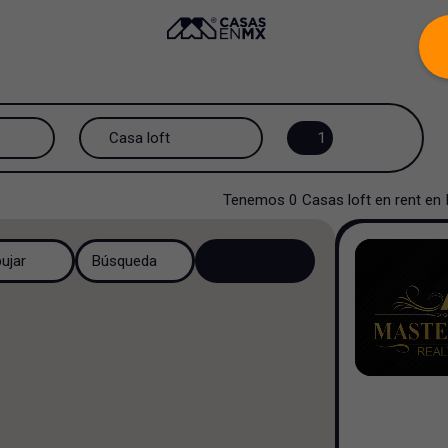
Casa loft
1
Todos los tipos de propiedad
Tenemos
0
Casas loft
en
rent
en
Casa loft
bujar
Búsqueda
Casa
Casa en fraccionamiento
Casa en cerrada
Casa campestre