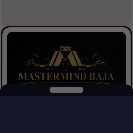
Mastermind Baja Realtors
Ver Propiedades
Explora nuestras otras plataformas