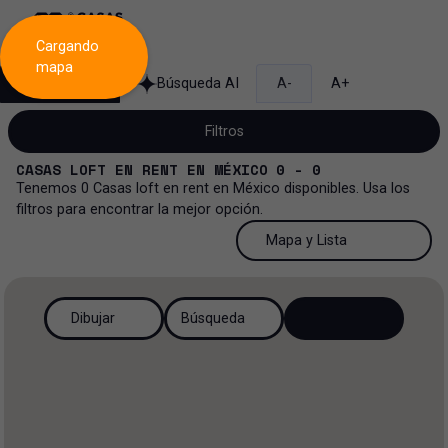
Cargando
mapa
Búsqueda
Búsqueda AI
A-
A+
Filtros
CASAS LOFT
EN
RENT
EN
MÉXICO
0 - 0
Tenemos
0
Casas loft
en
rent
en
México
disponibles. Usa los
filtros para encontrar la mejor opción.
Renta
50 Resultados por página
Mapa y Lista
Casa loft
Venta y renta
50 Resultados por página
Mapa y Lista
Todos los tipos de propiedad
Dibujar
Búsqueda
Más Filtros
3
Renta
100 Resultados por página
Ver mapa
Casa loft
Venta
200 Resultados por página
Ver lista
Casa