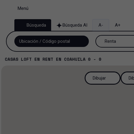
Menú
Búsqueda
Búsqueda AI
A-
A+
Renta
Venta y renta
CASAS LOFT
EN
RENT
EN
COAHUILA
0 - 0
Renta
Dibujar
Di
Venta