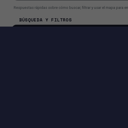
Respuestas rápidas sobre cómo buscar, filtrar y usar el mapa para e
BÚSQUEDA Y FILTROS
¿Cómo busco un inmueble más rápido?
¿Por qué a veces veo menos resultados de lo esperado?
¿Puedo usar la búsqueda con IA en lugar de filtros?
HERRAMIENTAS DISPONIBLES EN ESTA PÁGI
EXPERIENCIA DE BÚSQUEDA
Filtros avanzados por precio, superficie, ciudad, dirección y
más.
Vista Mapa + Lista para comparar ubicaciones e inmuebles
rápidamente.
Controles de paginación para navegar los resultados
fácilmente.