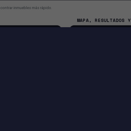
ncontrar inmuebles más rápido.
MAPA, RESULTADOS Y
¿Cuál es la diferencia entre 
¿Por qué el mapa se mueve 
¿Cómo contacto al asesor o a
NA
IA Y FUNCIONES INTELIGENTES
Búsqueda con IA para convertir tu mensaje en filtros.
Sugerencias para mejorar o ampliar tu búsqueda.
Entrada por voz si tu navegador lo permite.