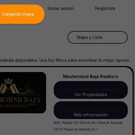
Iniciar sesión
Regístrate
Cargando mapa
50 Resultados por página
Mapa y Lista
50 Resultados por página
Mapa y Lista
oahuila
disponibles. Usa los filtros para encontrar la mejor opción.
100 Resultados por página
Ver mapa
Mastermind Baja Realtors
200 Resultados por página
Ver lista
Ver Propiedades
Más información
Blvd. Popotla 325-Oficina #5, Villas de Rosarito,
22713 Playas de Rosarito, B.C.