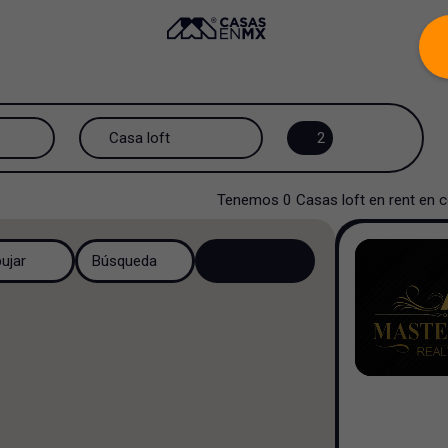
Casa loft
2
Todos los tipos de propiedad
Tenemos
0
Casas loft
en
rent
en
c
Casa
bujar
Búsqueda
Casa en privada
Casa en fraccionamiento
Casa en cerrada
Casa campestre