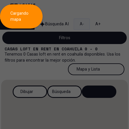
Cargando
mapa
Búsqueda
Búsqueda AI
A-
A+
Filtros
CASAS LOFT
EN
RENT
EN
COAHUILA
0 - 0
Tenemos
0
Casas loft
en
rent
en
coahuila
disponibles. Usa los
filtros para encontrar la mejor opción.
Renta
50 Resultados por página
Mapa y Lista
Casa loft
Venta y renta
50 Resultados por página
Mapa y Lista
Todos los tipos de propiedad
Dibujar
Búsqueda
Más Filtros
2
Renta
100 Resultados por página
Ver mapa
Casa loft
Venta
200 Resultados por página
Ver lista
Casa