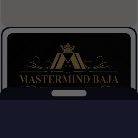
Mastermind Baja Realtors
Ver Propiedades
Explora nuestras otras plataformas