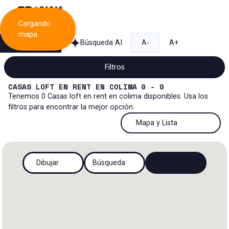
Cargando
mapa
Búsqueda
Búsqueda AI
A-
A+
Filtros
CASAS LOFT
EN
RENT
EN
COLIMA
0 - 0
Tenemos
0
Casas loft
en
rent
en
colima
disponibles. Usa los
filtros para encontrar la mejor opción.
Renta
50 Resultados por página
Mapa y Lista
Casa loft
Venta y renta
50 Resultados por página
Mapa y Lista
Todos los tipos de propiedad
Dibujar
Búsqueda
Más Filtros
2
Renta
100 Resultados por página
Ver mapa
Casa
Venta
200 Resultados por página
Ver lista
Casa en privada