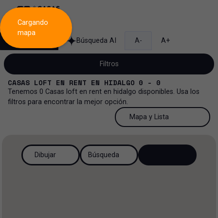
Cargando
mapa
Búsqueda
Búsqueda AI
A-
A+
Filtros
CASAS LOFT
EN
RENT
EN
HIDALGO
0 - 0
Tenemos
0
Casas loft
en
rent
en
hidalgo
disponibles. Usa los
filtros para encontrar la mejor opción.
Renta
50 Resultados por página
Mapa y Lista
Casa loft
Venta y renta
50 Resultados por página
Mapa y Lista
Todos los tipos de propiedad
Dibujar
Búsqueda
Más Filtros
2
Renta
100 Resultados por página
Ver mapa
Casa loft
Venta
200 Resultados por página
Ver lista
Casa