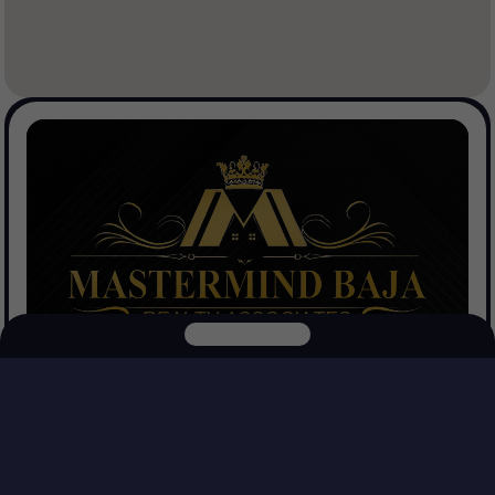
Mastermind Baja Realtors
Ver Propiedades
Explora nuestras otras plataformas