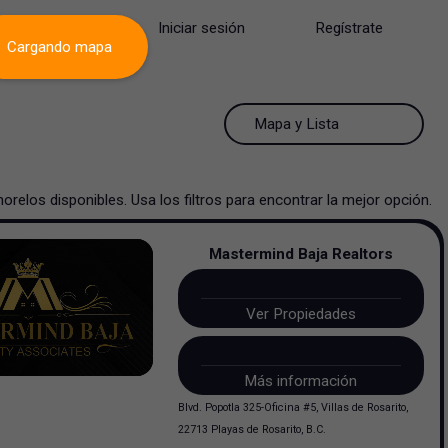
Iniciar sesión
Regístrate
Cargando mapa
50 Resultados por página
Mapa y Lista
50 Resultados por página
Mapa y Lista
orelos
disponibles. Usa los filtros para encontrar la mejor opción.
100 Resultados por página
Ver mapa
Mastermind Baja Realtors
200 Resultados por página
Ver lista
Ver Propiedades
Más información
Blvd. Popotla 325-Oficina #5, Villas de Rosarito,
22713 Playas de Rosarito, B.C.