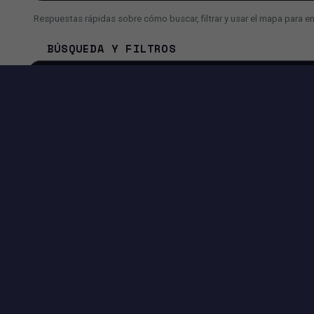
Respuestas rápidas sobre cómo buscar, filtrar y usar el mapa para e
BÚSQUEDA Y FILTROS
¿Cómo busco un inmueble más rápido?
¿Por qué a veces veo menos resultados de lo esperado?
¿Puedo usar la búsqueda con IA en lugar de filtros?
HERRAMIENTAS DISPONIBLES EN ESTA PÁGI
EXPERIENCIA DE BÚSQUEDA
Filtros avanzados por precio, superficie, ciudad, dirección y
más.
Vista Mapa + Lista para comparar ubicaciones e inmuebles
rápidamente.
Controles de paginación para navegar los resultados
fácilmente.