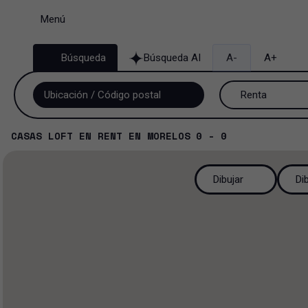
Menú
Búsqueda
Búsqueda AI
A-
A+
Renta
Venta y renta
CASAS LOFT
EN
RENT
EN
MORELOS
0 - 0
Renta
Dibujar
Di
Venta