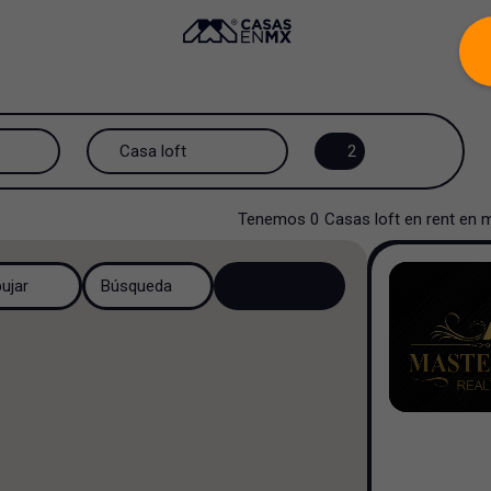
Casa loft
2
Todos los tipos de propiedad
Tenemos
0
Casas loft
en
rent
en
m
Casa
bujar
Búsqueda
Casa en privada
Casa en fraccionamiento
Casa en cerrada
Casa campestre