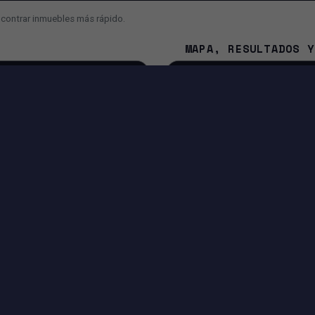
ncontrar inmuebles más rápido.
MAPA, RESULTADOS Y
¿Cuál es la diferencia entre 
¿Por qué el mapa se mueve 
¿Cómo contacto al asesor o a
NA
IA Y FUNCIONES INTELIGENTES
Búsqueda con IA para convertir tu mensaje en filtros.
Sugerencias para mejorar o ampliar tu búsqueda.
Entrada por voz si tu navegador lo permite.