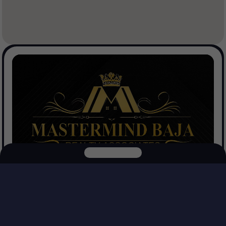
Mastermind Baja Realtors
Ver Propiedades
Explora nuestras otras plataformas