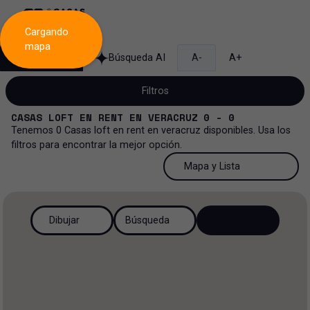
Cargando
mapa
Búsqueda
Búsqueda AI
A-
A+
Filtros
CASAS LOFT
EN
RENT
EN
VERACRUZ
0 - 0
Tenemos
0
Casas loft
en
rent
en
veracruz
disponibles. Usa los
filtros para encontrar la mejor opción.
Renta
50 Resultados por página
Mapa y Lista
Casa loft
Venta y renta
50 Resultados por página
Mapa y Lista
Todos los tipos de propiedad
Dibujar
Búsqueda
Más Filtros
2
Renta
100 Resultados por página
Ver mapa
Casa loft
Venta
200 Resultados por página
Ver lista
Casa