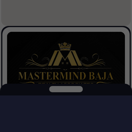
Mastermind Baja Realtors
Ver Propiedades
Explora nuestras otras plataformas