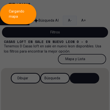
Cargando
mapa
Búsqueda
Búsqueda AI
A-
A+
Filtros
CASAS LOFT
EN
SALE
EN
NUEVO LEON
0 - 0
Tenemos
0
Casas loft
en
sale
en
nuevo leon
disponibles. Usa
los filtros para encontrar la mejor opción.
Venta
50 Resultados por página
Mapa y Lista
Casa loft
Venta y renta
50 Resultados por página
Mapa y Lista
Todos los tipos de propiedad
Dibujar
Búsqueda
Más Filtros
2
Renta
100 Resultados por página
Ver mapa
Casa loft
Venta
200 Resultados por página
Ver lista
Casa