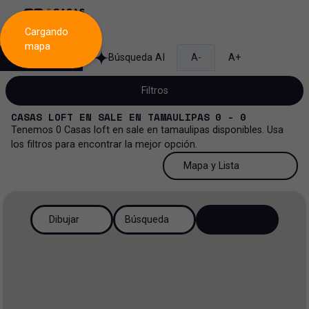
Cargando
mapa
Búsqueda
Búsqueda AI
A-
A+
Filtros
CASAS LOFT
EN
SALE
EN
TAMAULIPAS
0 - 0
Tenemos
0
Casas loft
en
sale
en
tamaulipas
disponibles. Usa
los filtros para encontrar la mejor opción.
Venta
50 Resultados por página
Mapa y Lista
Casa loft
Venta y renta
50 Resultados por página
Mapa y Lista
Todos los tipos de propiedad
Dibujar
Búsqueda
Más Filtros
2
Renta
100 Resultados por página
Ver mapa
Casa
Venta
200 Resultados por página
Ver lista
Casa en privada