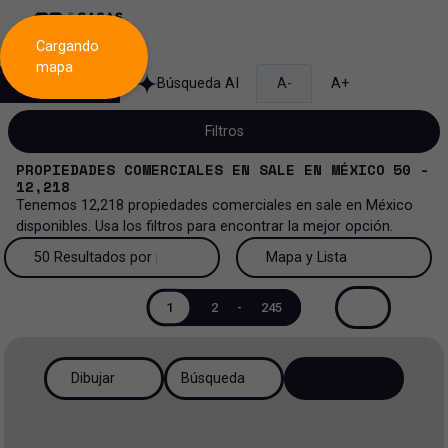
Cargando
mapa
Búsqueda
Búsqueda AI
A-
A+
Filtros
PROPIEDADES COMERCIALES
EN
SALE
EN
MÉXICO
50 -
12,218
Tenemos
12,218
propiedades comerciales
en
sale
en
México
disponibles. Usa los filtros para encontrar la mejor opción.
Venta
50 Resultados por página
Mapa y Lista
Todos los tipos de propiedad...
Venta y renta
50 Resultados por página
Mapa y Lista
1
2
-
245
Todos los tipos de propiedad
Más Filtros
0
Renta
100 Resultados por página
Ver mapa
Casa
Venta
Dibujar
Búsqueda
200 Resultados por página
Ver lista
Casa en privada