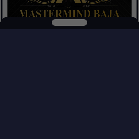
Mastermind Baja Realtors
Explora nuestras otras plataformas
Ver Propiedades
Más información
DepasEnMex
NetMex
Blvd. Popotla 325-Oficina #5, Villas de Rosarito, 22713 Playas de Rosarito, B.C.
BUSCAR
Comprar
Venta
VT
Rentar
Inmobiliarias
Asesores inmobiliarios
PRODUCTOS Y SERVICIOS